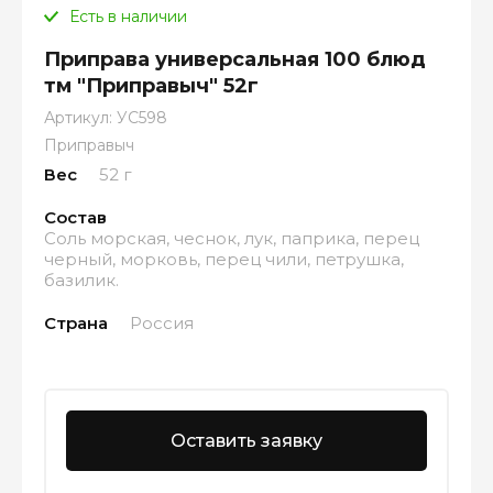
Есть в наличии
Приправа универсальная 100 блюд
тм "Приправыч" 52г
Артикул:
УС598
Приправыч
Вес
52 г
Состав
Соль морская, чеснок, лук, паприка, перец
черный, морковь, перец чили, петрушка,
базилик.
Страна
Россия
Оставить заявку