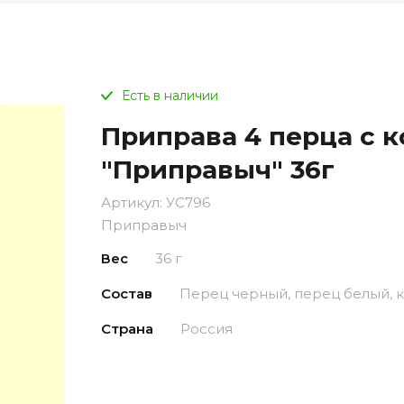
Есть в наличии
Приправа 4 перца с 
"Приправыч" 36г
Артикул:
УС796
Приправыч
Вес
36 г
Состав
Перец черный, перец белый, 
Страна
Россия