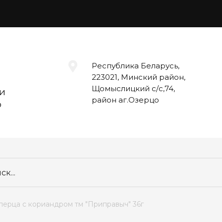
Республика Беларусь,
223021, Минский район,
Щомыслицкий с/с,74,
и
район аг.Озерцо
о
4 перца с кориандром тм "Приправыч" 36г