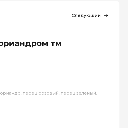
Следующий
кориандром тм
кориандр, перец розовый, перец зеленый.