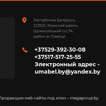
Республика Беларусь,
223021, Минский район,
Щомыслицкий с/с,74,
район аг.Озерцо
+37529-392-30-08
+37517-517-25-55
Электронный адрес -
umabel.by@yandex.by
Продающие web-сайты под ключ –
megagroup.by
.